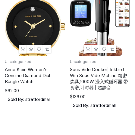
织
物
剃
须
刀,
双
头
电
动
Uncategorized
Uncategorized
充
Anne Klein Women's
Sous Vide Cooker| Inkbird
Genuine Diamond Dial
Wifi Sous Vide Mchine 精密
电
Bangle Watch
炊具,1000W 浸入式循环器,带
绒
食谱,计时器 | 超静音
$
62.00
毛
$
136.00
去
Sold By: stretfordmall
Sold By: stretfordmall
除
器
绒
毛/