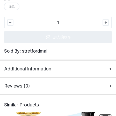
绿色
[1s
100%
织
加入购物车
物
更
Sold By: stretfordmall
新]
[智
能
Additional information
布
料
护
Reviews (0)
理]
RANVOO
专
Similar Products
业