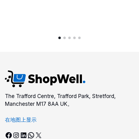
药
丸,
适
用
于
毛
衣、
衣
服
和
家
具、
沙
The Trafford Centre, Trafford Park, Stretford,
发、
Manchester M17 8AA UK。
宠
物
在地图上显示
毛
Facebook
Instagram
LinkedIn
WhatsApp
X
发