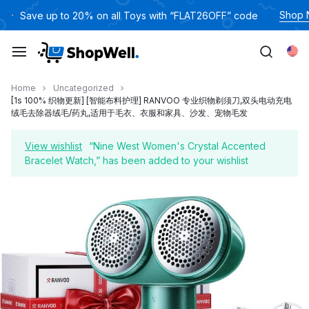
跳
Shop
Save up to 20% on all Toys with “FLAT26OFF” code
过
内
Eng
容
Home
Uncategorized
[1s 100% 织物更新] [智能布料护理] RANVOO 专业织物剃须刀,双头电动充电
绒毛去除器绒毛/药丸,适用于毛衣、衣服和家具、沙发、宠物毛发
View wishlist
“Nine West Women's Crystal Accented
Bracelet Watch,” has been added to your wishlist